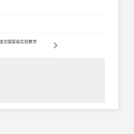
提交国家级实验教学
关于校内仪器设备维修业务调整的通知
教
告
示