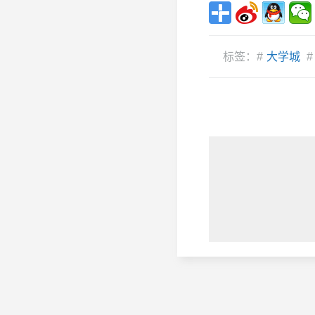
标签：#
大学城
#
于校内仪器设备维修业务调整的通知
教育部办公厅关于提交国家级实
示范中心年度核报告