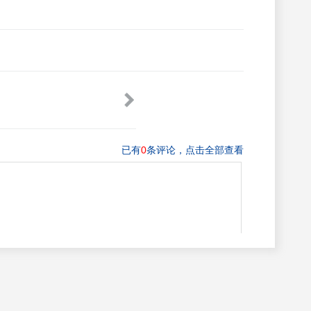
下肢关节CPM康复器
最