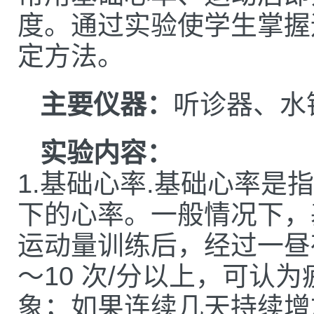
度。通过实验使学生掌握
定方法。
主要仪器：
听诊器、水
实验内容：
1.基础心率.基础心率
下的心率。一般情况下，
运动量训练后，经过一昼
～10 次/分以上，可认
象；如果连续几天持续增