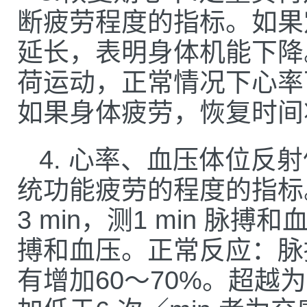
断疲劳程度的指标。如果
延长，表明身体机能下降。
荷运动，正常情况下心率可
如果身体疲劳，恢复时间
4. 心率、血压体位反
统功能疲劳的程度的指标
3 min，测1 min 脉搏
搏和血压。正常反应：脉搏增
有增加60～70%。超越