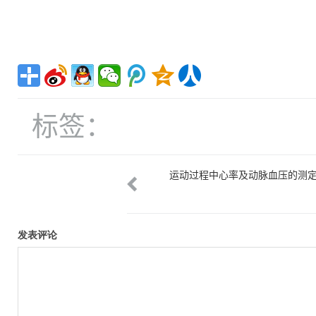
标签：
神经——腓肠肌标本制备
运动过程中心率及动脉血压的测