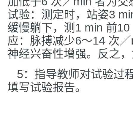
加低于6 次／min 者
试验：测定时，站姿3 mi
缓慢躺下，测1 min 前1
应：脉搏减少6～14 次
神经兴奋性增强。反之，
5：指导教师对试验过
填写试验报告。