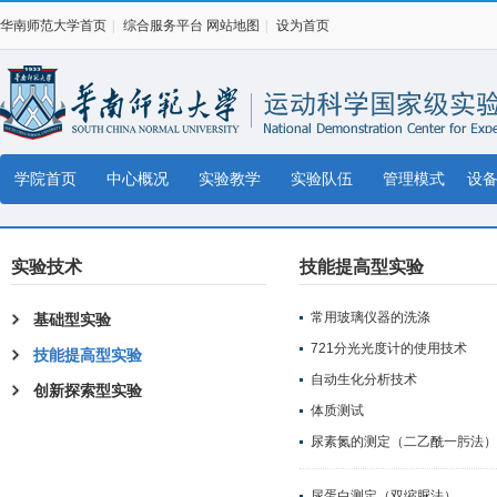
华南师范大学首页
|
综合服务平台
网站地图
|
设为首页
学院首页
中心概况
实验教学
实验队伍
管理模式
设
实验技术
技能提高型实验
常用玻璃仪器的洗涤
基础型实验
721分光光度计的使用技术
技能提高型实验
自动生化分析技术
创新探索型实验
体质测试
尿素氮的测定（二乙酰一肟法）
尿蛋白测定（双缩脲法）